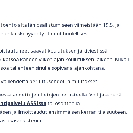
toehto alta lähiosallistumiseen viimeistään 19.5. ja
än kaikki pyydetyt tiedot huolellisesti.
ttautuneet saavat koulutuksen jälkiviestissä
i katsoa kahden viikon ajan koulutuksen jälkeen. Mikäli
katsoa tallenteen sinulle sopivana ajankohtana.
ä välilehdeltä peruutusehdot ja muutokset.
tuessa annettujen tietojen perusteella. Voit jäsenenä
intipalvelu ASSIssa
tai osoitteella
 jäsen ja ilmoittaudut ensimmäisen kerran tilaisuuteen,
asiakasrekisteriin.