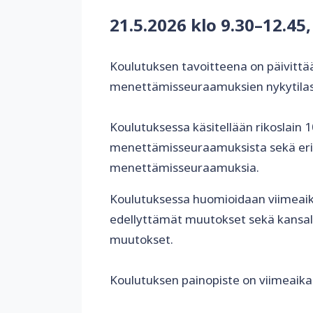
21.5.2026 klo 9.30–12.45
Koulutuksen tavoitteena on päivittää
menettämisseuraamuksien nykytilast
Koulutuksessa käsitellään rikoslain 
menettämisseuraamuksista sekä erit
menettämisseuraamuksia.
Koulutuksessa huomioidaan viimeaika
edellyttämät muutokset sekä kansall
muutokset.
Koulutuksen painopiste on viimeaika