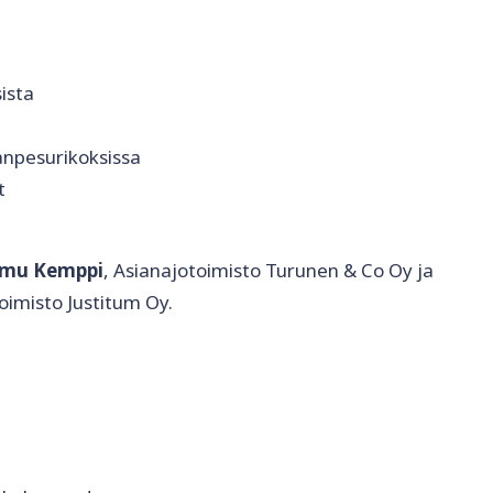
ista
npesurikoksissa
t
mu Kemppi
, Asianajotoimisto Turunen & Co Oy ja
oimisto Justitum Oy.