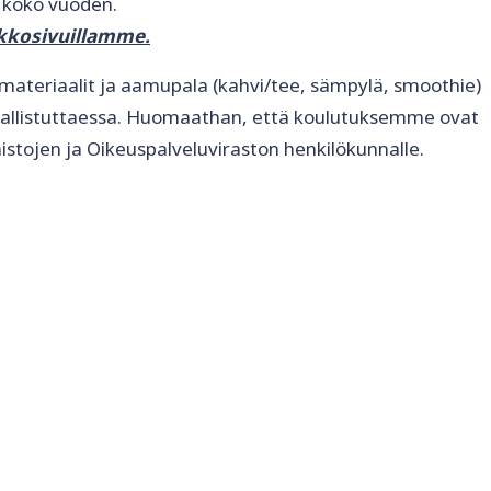
ti koko vuoden.
rkkosivuillamme.
materiaalit ja aamupala (kahvi/tee, sämpylä, smoothie)
osallistuttaessa. Huomaathan, että koulutuksemme ovat
stojen ja Oikeuspalveluviraston henkilökunnalle.