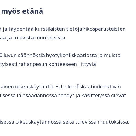
, myös etänä
 ja täydentää kurssilaisten tietoja rikosperusteisten
a ja tulevista muutoksista.
10 luvun säännöksiä hyötykonfiskaatiosta ja muista
yisesti rahanpesun kohteeseen liittyviä
inen oikeuskäytäntö, EU:n konfiskaatiodirektiivin
isessa lainsäädännössä tehdyt ja käsittelyssä olevat
isessa oikeuskäytännössä sekä tulevissa muutoksissa.