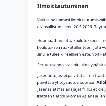
Ilmoittautuminen
Valitse haluamasi ilmoittautumisvaih
etäosallistumiseen 20.5.2026. Täytäth
Huomaathan, että koulutukseen ilmoi
koulutuksen raakatallenteen, jota vo
sinulle tulee kiireellinen este, voit 
Peruutusehdoista voit lukea ylhäält
Jäsentietojasi ei päivitetä ilmoittau
päivittää yhteystietosi suoraan
A
sio
jasenasiat@asianajajat.fi. Jos et ole
lisätään tietosi Suomen Asianajajien 