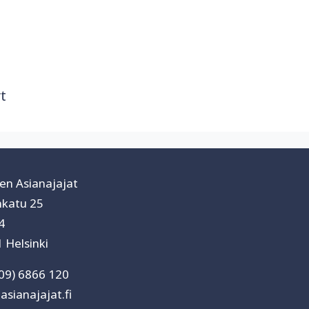
t
n Asianajajat
katu 25
4
 Helsinki
(09) 6866 120
asianajajat.fi