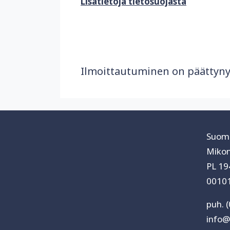
Lisätietoja tietosuojasta
Ilmoittautuminen on päättyny
Suome
Mikon
PL 19
00101
puh. 
info@