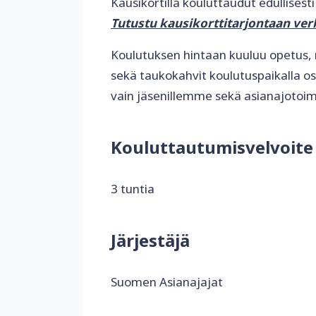
Kausikortilla kouluttaudut edullises
Tutustu kausikorttitarjontaan ve
Koulutuksen hintaan kuuluu opetus, 
sekä taukokahvit koulutuspaikalla 
vain jäsenillemme sekä asianajotoimi
Kouluttautumisvelvoite
3 tuntia
Järjestäjä
Suomen Asianajajat